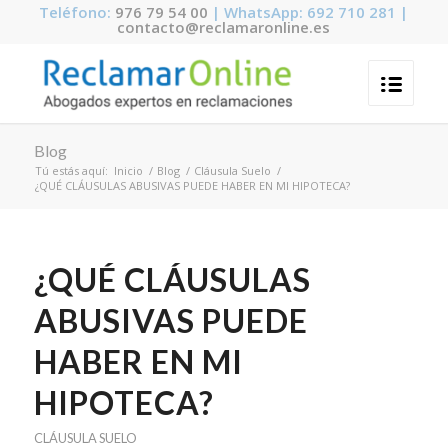
Teléfono:
976 79 54 00
| WhatsApp: 692 710 281 |
contacto@reclamaronline.es
Blog
Tú estás aquí:
Inicio
/
Blog
/
Cláusula Suelo
/
¿QUÉ CLÁUSULAS ABUSIVAS PUEDE HABER EN MI HIPOTECA?
¿QUÉ CLÁUSULAS
ABUSIVAS PUEDE
HABER EN MI
HIPOTECA?
CLÁUSULA SUELO