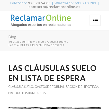
Teléfono:
976 79 54 00
| WhatsApp: 692 710 281 |
contacto@reclamaronline.es
Blog
Tú estás aquí:
Inicio
/
Blog
/
Cláusula Suelo
/
LAS CLÁUSULAS SUELO EN LISTA DE ESPERA
LAS CLÁUSULAS SUELO
EN LISTA DE ESPERA
CLÁUSULA SUELO
,
GASTOS DE FORMALIZACIÓN DE HIPOTECA
,
PRODUCTOS BANCARIOS