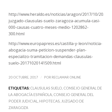
http://www.heraldo.es/noticias/aragon/2017/10/20/el-
juzgado-clausulas-suelo-zaragoza-acumula-casi-
000-causas-cuatro-meses-medio-1202862-
300.html
http://www.europapress.es/castilla-y-leon/noticia-
abogacia-suma-peticion-suspender-plan-
especializo-tramitacion-demandas-clausulas-
suelo-20171020141509.html
/
20 OCTUBRE, 2017
POR
RECLAMAR ONLINE
ETIQUETAS:
CLAUSULAS SUELO
,
CONSEJO GENERAL DE
LA ABOGACÍA ESPAÑOLA
,
CONSEJO GENERAL DEL
PODER JUDICIAL
,
HIPOTECAS
,
JUZGADO DE
ZARAGOZA