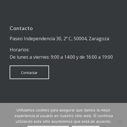
Contacto
Paseo Independencia 30, 2º C, 50004, Zaragoza
Horarios:
De lunes a viernes: 9:00 a 14:00 y de 16:00 a 19:00
Contactar
Utilizamos cookies para asegurar que damos la mejor
© Copyright - Reclamar Online
experiencia al usuario en nuestro sitio web. Si continúa
Finalistas mejor web de empresa 2018 (Aragón en la Red)
utilizando este sitio asumiremos que está de acuerdo.