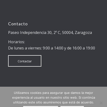
Contacto
Paseo Independencia 30, 2º C, 50004, Zaragoza
Horarios:
De lunes a viernes: 9:00 a 14:00 y de 16:00 a 19:00
Contactar
Utilizamos cookies para asegurar que damos la mejor
© Copyright - Reclamar Online
experiencia al usuario en nuestro sitio web. Si continúa
Finalistas mejor web de empresa 2018 (Aragón en la Red)
utilizando este sitio asumiremos que está de acuerdo.