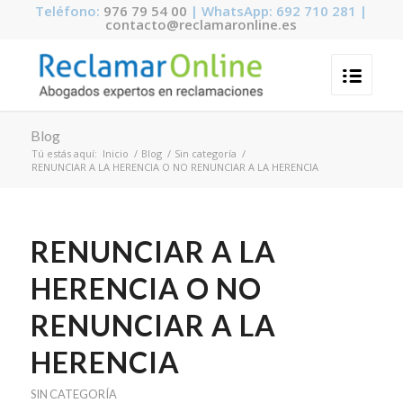
Teléfono:
976 79 54 00
| WhatsApp: 692 710 281 |
contacto@reclamaronline.es
Blog
Tú estás aquí:
Inicio
/
Blog
/
Sin categoría
/
RENUNCIAR A LA HERENCIA O NO RENUNCIAR A LA HERENCIA
RENUNCIAR A LA
HERENCIA O NO
RENUNCIAR A LA
HERENCIA
SIN CATEGORÍA