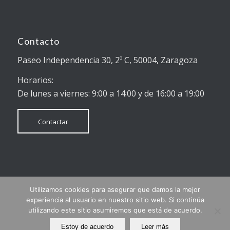
Contacto
Paseo Independencia 30, 2º C, 50004, Zaragoza
Horarios:
De lunes a viernes: 9:00 a 14:00 y de 16:00 a 19:00
Contactar
Utilizamos cookies para asegurar que damos la mejor
© Copyright - Reclamar Online
experiencia al usuario en nuestro sitio web. Si continúa
Finalistas mejor web de empresa 2018 (Aragón en la Red)
utilizando este sitio asumiremos que está de acuerdo.
Estoy de acuerdo
Leer más
Condiciones de servicios
Política de privacidad