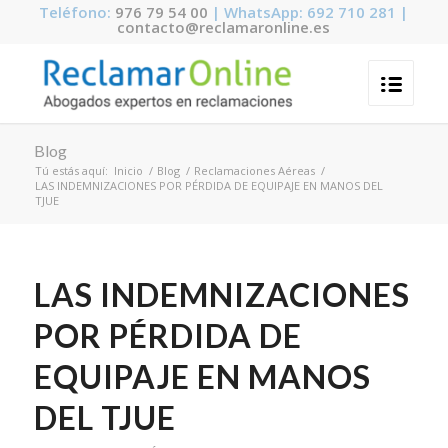
Teléfono:
976 79 54 00
| WhatsApp: 692 710 281 |
contacto@reclamaronline.es
Blog
Tú estás aquí:
Inicio
/
Blog
/
Reclamaciones Aéreas
/
LAS INDEMNIZACIONES POR PÉRDIDA DE EQUIPAJE EN MANOS DEL
TJUE
LAS INDEMNIZACIONES
POR PÉRDIDA DE
EQUIPAJE EN MANOS
DEL TJUE