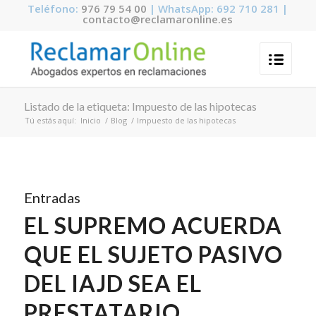
Teléfono:
976 79 54 00
| WhatsApp: 692 710 281 |
contacto@reclamaronline.es
Listado de la etiqueta: Impuesto de las hipotecas
Tú estás aquí:
Inicio
/
Blog
/
Impuesto de las hipotecas
Entradas
EL SUPREMO ACUERDA
QUE EL SUJETO PASIVO
DEL IAJD SEA EL
PRESTATARIO