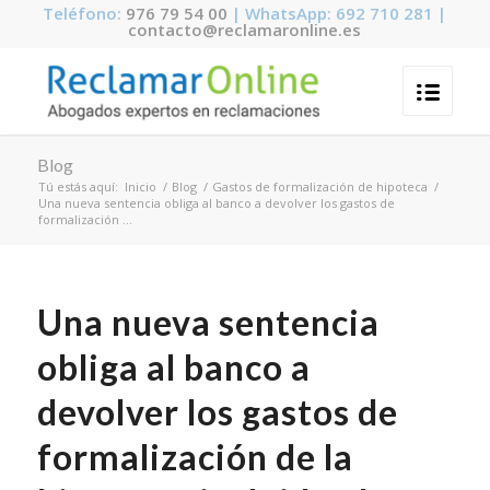
Teléfono:
976 79 54 00
| WhatsApp: 692 710 281 |
contacto@reclamaronline.es
Blog
Tú estás aquí:
Inicio
/
Blog
/
Gastos de formalización de hipoteca
/
Una nueva sentencia obliga al banco a devolver los gastos de
formalización ...
Una nueva sentencia
obliga al banco a
devolver los gastos de
formalización de la