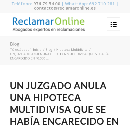
Teléfono:
976 79 54 00
| WhatsApp: 692 710 281 |
contacto@reclamaronline.es
Blog
Tú estás aquí:
Inicio
/
Blog
/
Hipoteca Multidivisa
/
UN JUZGADO ANULA UNA HIPOTECA MULTIDIVISA QUE SE HABÍA
ENCARECIDO EN 40.000 ...
UN JUZGADO ANULA
UNA HIPOTECA
MULTIDIVISA QUE SE
HABÍA ENCARECIDO EN