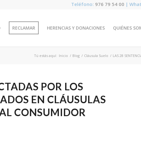
Teléfono:
976 79 54 00
| What
O
RECLAMAR
HERENCIAS Y DONACIONES
QUIÉNES SO
Tú estás aquí:
Inicio
/
Blog
/
Cláusula Suelo
/
LAS 28 SENTENC
ICTADAS POR LOS
ZADOS EN CLÁUSULAS
 AL CONSUMIDOR