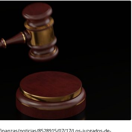
finanzas/noticias/8528915/07/17/Los-juzgados-de-