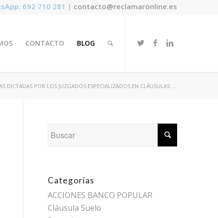
sApp: 692 710 281 |
contacto@reclamaronline.es
MOS
CONTACTO
BLOG
IAS DICTADAS POR LOS JUZGADOS ESPECIALIZADOS EN CLÁUSULAS ...
Categorías
ACCIONES BANCO POPULAR
Cláusula Suelo