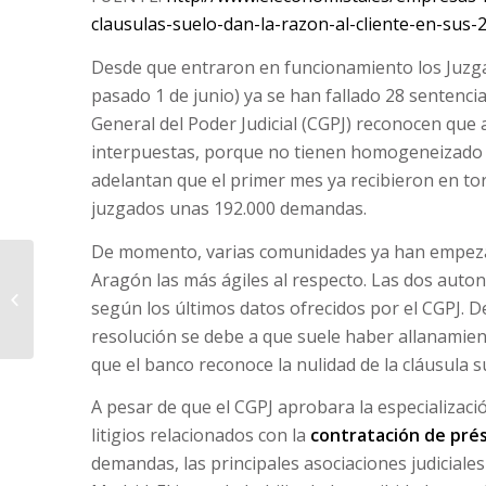
clausulas-suelo-dan-la-razon-al-cliente-en-sus-
Desde que entraron en funcionamiento los Juzg
pasado 1 de junio) ya se han fallado 28 sentencia
General del Poder Judicial (CGPJ) reconocen qu
interpuestas, porque no tienen homogeneizado e
adelantan que el primer mes ya recibieron en to
juzgados unas 192.000 demandas.
De momento, varias comunidades ya han empezado
LOS BANCOS TENDRÁN
Aragón las más ágiles al respecto. Las dos aut
QUE INFORMAR SOBRE
según los últimos datos ofrecidos por el CGPJ. De
LAS CANTIDADES QUE
resolución se debe a que suele haber allanamient
ESTÁN
PROPONIENDO...
que el banco reconoce la nulidad de la cláusula s
A pesar de que el CGPJ aprobara la especializac
litigios relacionados con la
contratación de pré
demandas, las principales asociaciones judiciale