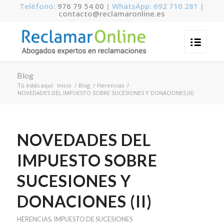
Teléfono:
976 79 54 00
| WhatsApp: 692 710 281 |
contacto@reclamaronline.es
Blog
Tú estás aquí:
Inicio
/
Blog
/
Herencias
/
NOVEDADES DEL IMPUESTO SOBRE SUCESIONES Y DONACIONES (II)
NOVEDADES DEL
IMPUESTO SOBRE
SUCESIONES Y
DONACIONES (II)
HERENCIAS
,
IMPUESTO DE SUCESIONES