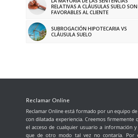
LA MAYORÍA DE LAS SENTENCIAS
RELATIVAS A CLÁUSULAS SUELO SON
FAVORABLES AL CLIENTE
SUBROGACIÓN HIPOTECARIA VS
CLÁUSULA SUELO
Reclamar Online
Reclamar Online está formado por un equipo d
con dilatada experiencia. Creemos firmemente q
el acceso de cualquier usuario a información y 
que de otro modo tal vez no contaría. Por 