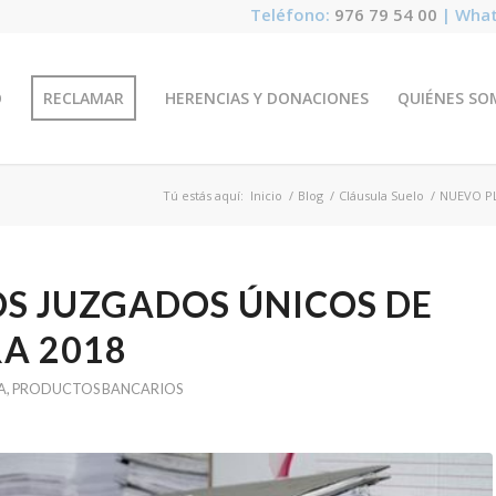
Teléfono:
976 79 54 00
| What
O
RECLAMAR
HERENCIAS Y DONACIONES
QUIÉNES SO
Tú estás aquí:
Inicio
/
Blog
/
Cláusula Suelo
/
NUEVO P
OS JUZGADOS ÚNICOS DE
A 2018
A
,
PRODUCTOS BANCARIOS