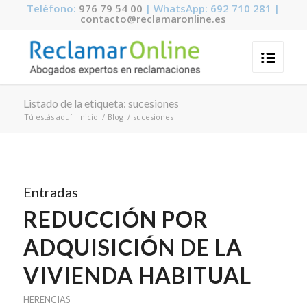
Teléfono:
976 79 54 00
| WhatsApp: 692 710 281 |
contacto@reclamaronline.es
Listado de la etiqueta: sucesiones
Tú estás aquí:
Inicio
/
Blog
/
sucesiones
Entradas
REDUCCIÓN POR
ADQUISICIÓN DE LA
VIVIENDA HABITUAL
HERENCIAS