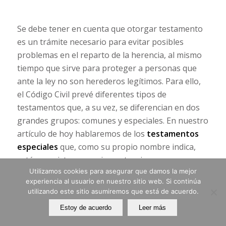
Se debe tener en cuenta que otorgar testamento
es un trámite necesario para evitar posibles
problemas en el reparto de la herencia, al mismo
tiempo que sirve para proteger a personas que
ante la ley no son herederos legítimos. Para ello,
el Código Civil prevé diferentes tipos de
testamentos que, a su vez, se diferencian en dos
grandes grupos: comunes y especiales. En nuestro
artículo de hoy hablaremos de los
testamentos
especiales
que, como su propio nombre indica,
están previstos para circunstancias
Utilizamos cookies para asegurar que damos la mejor
extraordinarias.
experiencia al usuario en nuestro sitio web. Si continúa
utilizando este sitio asumiremos que está de acuerdo.
Testamento militar
Estoy de acuerdo
Leer más
Previsto para tiempos de guerra para que