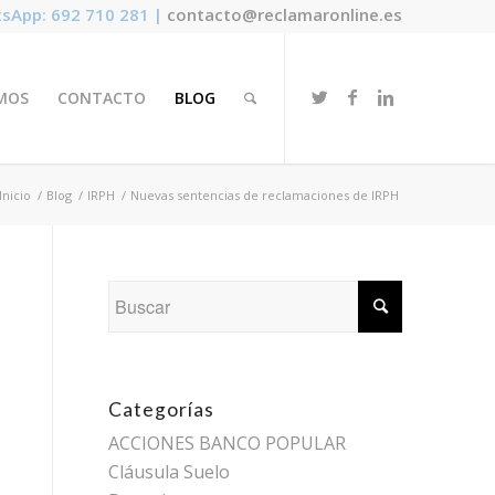
sApp: 692 710 281 |
contacto@reclamaronline.es
MOS
CONTACTO
BLOG
Inicio
/
Blog
/
IRPH
/
Nuevas sentencias de reclamaciones de IRPH
Categorías
ACCIONES BANCO POPULAR
Cláusula Suelo