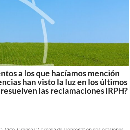
entos a los que hacíamos mención
ncias han visto la luz en los últimos
 resuelven las
reclamaciones IRPH
?
a, Vigo, Orense y Cornellá de Llobregat en dos ocasiones