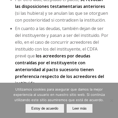
las disposiciones testamentarias anteriores
(si las hubiera) y se anulan las que se otorguen
con posterioridad si contradicen la institución.
En cuanto a las deudas, también dejan de ser
del instituyente y pasan a ser del instituido. Por
ello, en el caso de concurrir acreedores del
instituido con los del instituyente, el CDFA
prevé que
los acreedores por deudas
contraídas por el instituyente con
anterioridad al pacto sucesorio tienen
preferencia respecto de los acreedores del
instituido
.
Utilizamos cookies para asegurar que damos la mejor
experiencia al usuario en nuestro sitio web. Si continúa
Por último, en lo que respecta a los
efectos
del
utilizando este sitio asumiremos que está de acuerdo.
pacto de presente
una vez ha fallecido el
Estoy de acuerdo
Leer más
instituyente: