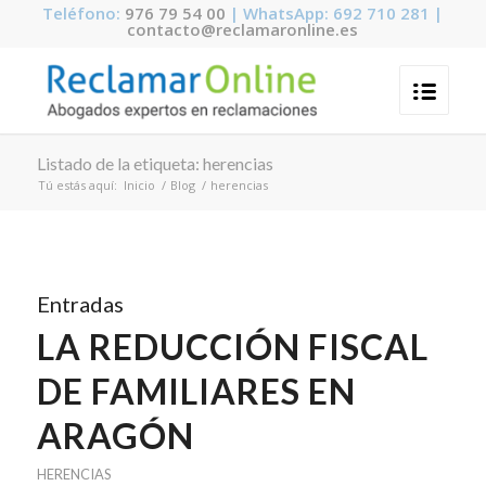
Teléfono:
976 79 54 00
| WhatsApp: 692 710 281 |
contacto@reclamaronline.es
Listado de la etiqueta: herencias
Tú estás aquí:
Inicio
/
Blog
/
herencias
Entradas
LA REDUCCIÓN FISCAL
DE FAMILIARES EN
ARAGÓN
HERENCIAS